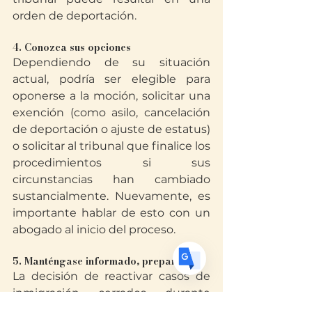
orden de deportación.
4. Conozca sus opciones
Dependiendo de su situación 
Translate
actual, podría ser elegible para 
oponerse a la moción, solicitar una 
exención (como asilo, cancelación 
US
de deportación o ajuste de estatus) 
English
o solicitar al tribunal que finalice los 
FR
French
· Français
procedimientos si sus 
DE
German
· Deutsch
circunstancias han cambiado 
sustancialmente. Nuevamente, es 
ES
Spanish
· Español
importante hablar de esto con un 
abogado al inicio del proceso.
5. Manténgase informado, preparado
La decisión de reactivar casos de 
inmigración cerrados durante 
mucho tiempo está transformando 