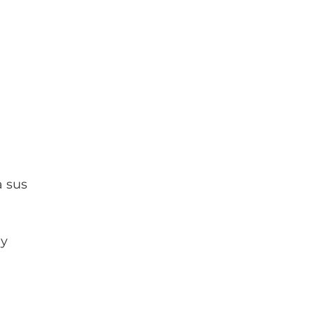
 sus 
y 