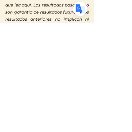
que lea aquí. Los resultados pasados no 
son garantía de resultados futuros y los 
resultados anteriores no implican ni 
predicen resultados futuros. Cada caso 
es diferente y debe ser juzgado por sus 
propios méritos.
Serving clients throughout
San Bernardino County with
experienced, bilingual
immigration representation.