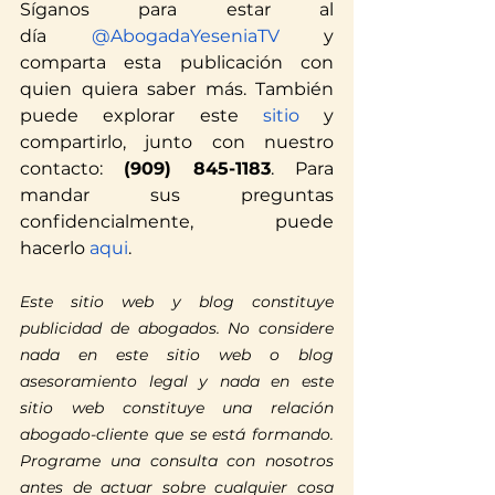
Síganos para estar al 
día
 @AbogadaYeseniaTV
 y 
comparta esta publicación con 
quien quiera saber más. También 
puede explorar este
 sitio
 y 
compartirlo, junto con nuestro 
contacto: 
(909) 845-1183
. Para 
mandar sus preguntas 
confidencialmente, puede 
Translate
hacerlo
 aqui
.
Este sitio web y blog constituye 
US
English
publicidad de abogados. No considere 
nada en este sitio web o blog 
FR
French
· Français
asesoramiento legal y nada en este 
DE
German
· Deutsch
sitio web constituye una relación 
ES
Spanish
· Español
abogado-cliente que se está formando. 
Programe una consulta con nosotros 
antes de actuar sobre cualquier cosa 