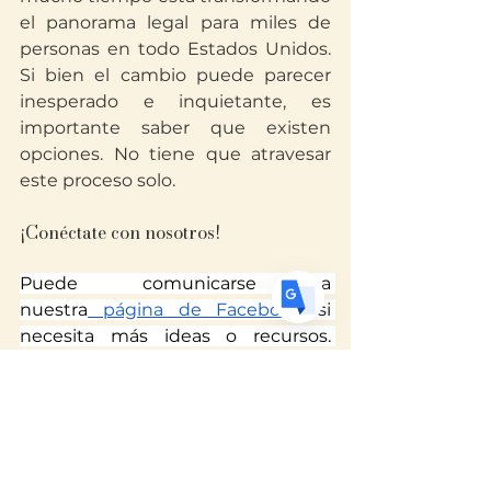
Translate
el panorama legal para miles de 
personas en todo Estados Unidos. 
Si bien el cambio puede parecer 
US
English
inesperado e inquietante, es 
importante saber que existen 
FR
French
· Français
opciones. No tiene que atravesar 
DE
German
· Deutsch
este proceso solo.
ES
Spanish
· Español
¡Conéctate con nosotros!
Puede comunicarse a 
nuestra
 página de Facebook
 si 
necesita más ideas o recursos. 
Síganos para estar al día
@AbogadaYeseniaTV
 y comparta 
esta publicación con quien quiera 
saber más. También puede 
explorar este
 sitio
 y compartirlo, 