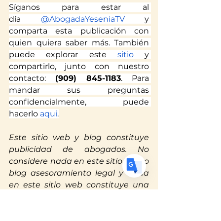
Síganos para estar al 
día
 @AbogadaYeseniaTV
 y 
comparta esta publicación con 
Translate
quien quiera saber más. También 
puede explorar este
 sitio
 y 
compartirlo, junto con nuestro 
US
English
contacto: 
(909) 845-1183
. Para 
FR
mandar sus preguntas 
French
· Français
confidencialmente, puede 
DE
German
· Deutsch
hacerlo
 aqui
.
ES
Spanish
· Español
Este sitio web y blog constituye 
publicidad de abogados. No 
considere nada en este sitio web o 
blog asesoramiento legal y nada 
en este sitio web constituye una 
relación abogado-cliente que se 
está formando. Programe una 
consulta con nosotros antes de 