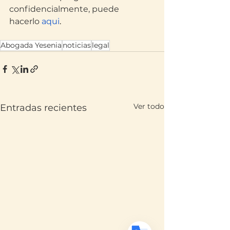
confidencialmente, puede 
hacerlo
 aqui
.
Abogada Yesenia
noticias
legal
Translate
Ver todo
Entradas recientes
US
English
FR
French
· Français
DE
German
· Deutsch
ES
Spanish
· Español