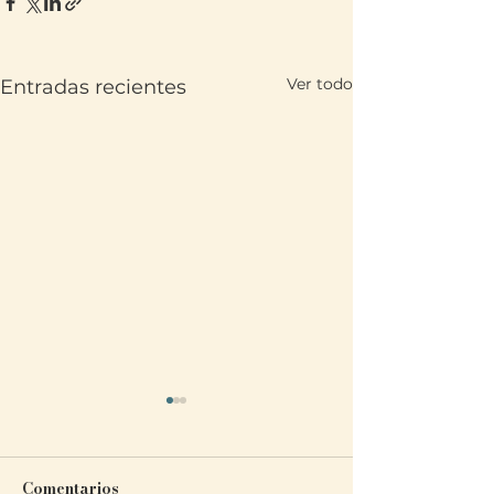
Ver todo
Entradas recientes
Translate
US
English
FR
French
· Français
DE
German
· Deutsch
ES
Spanish
· Español
Comentarios