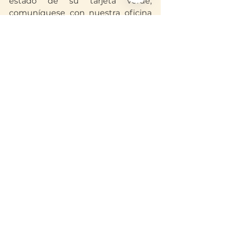
estado de su tarjeta verde, 
comuníquese con nuestra oficina 
hoy mismo para una consulta 
confidencial.
📞 
¡Conéctate con 
nosotros!
Puede comunicarse a 
nuestra
 página de Facebook
 si 
necesita más ideas o recursos. 
Síganos para estar al día
@AbogadaYeseniaTV
 y comparta 
esta publicación con quien quiera 
saber más. También puede 
explorar este
 sitio
 y compartirlo, 
junto con nuestro contacto: 
(909) 
845-1183
. Para mandar sus 
preguntas confidencialmente, 