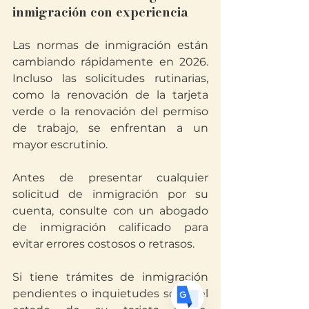
inmigración con experiencia
Las normas de inmigración están 
cambiando rápidamente en 2026. 
Incluso las solicitudes rutinarias, 
como la renovación de la tarjeta 
verde o la renovación del permiso 
Translate
de trabajo, se enfrentan a un 
mayor escrutinio.
US
English
Antes de presentar cualquier 
FR
French
· Français
solicitud de inmigración por su 
cuenta, consulte con un abogado 
DE
German
· Deutsch
de inmigración calificado para 
ES
Spanish
· Español
evitar errores costosos o retrasos.
Si tiene trámites de inmigración 
pendientes o inquietudes sobre el 