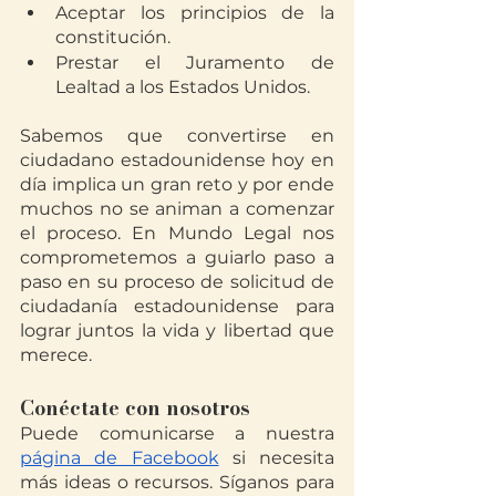
Aceptar los principios de la 
constitución.
Prestar el Juramento de 
Lealtad a los Estados Unidos.
Sabemos que convertirse en 
ciudadano estadounidense hoy en 
día implica un gran reto y por ende 
muchos no se animan a comenzar 
el proceso. En Mundo Legal nos 
Translate
comprometemos a guiarlo paso a 
paso en su proceso de solicitud de 
ciudadanía estadounidense para 
lograr juntos la vida y libertad que 
US
English
merece. 
FR
French
· Français
Conéctate con nosotros
DE
German
· Deutsch
Puede comunicarse a nuestra
ES
Spanish
· Español
página de Facebook
 si necesita 
más ideas o recursos. Síganos para 