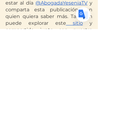
estar al día
@AbogadaYeseniaTV
 y 
comparta esta publicación con 
quien quiera saber más. También 
puede explorar este
 sitio
 y 
compartirlo, junto con nuestro 
contacto: 
(909) 845-1183
. Para 
mandar sus preguntas 
confidencialmente, puede hacerlo
aqui
.
Este sitio web y blog constituye 
publicidad de abogados. No considere 
nada en este sitio web o blog 
asesoramiento legal y nada en este 
sitio web constituye una relación 
abogado-cliente que se está formando. 
Programe una consulta con nosotros 
antes de actuar sobre cualquier cosa 
que lea aquí. Los resultados pasados no 
son garantía de resultados futuros y 