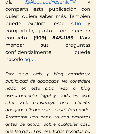
día
 @AbogadaYeseniaTV
 y 
comparta esta publicación con 
quien quiera saber más. También 
puede explorar este
 sitio
 y 
compartirlo, junto con nuestro 
contacto: 
(909) 845-1183
. Para 
mandar sus preguntas 
confidencialmente, puede 
hacerlo
 aqui
.
Este sitio web y blog constituye 
publicidad de abogados. No considere 
Translate
nada en este sitio web o blog 
asesoramiento legal y nada en este 
sitio web constituye una relación 
US
abogado-cliente que se está formando. 
English
Programe una consulta con nosotros 
FR
French
· Français
antes de actuar sobre cualquier cosa 
DE
German
· Deutsch
que lea aquí. Los resultados pasados no 