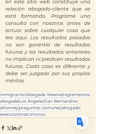
en este sitio web constituye una 
relación abogado-cliente que se 
está formando. Programe una 
consulta con nosotros antes de 
actuar sobre cualquier cosa que 
lea aquí. Los resultados pasados 
Translate
no son garantía de resultados 
futuros y los resultados anteriores 
no implican ni predicen resultados 
US
futuros. Cada caso es diferente y 
English
debe ser juzgado por sus propios 
FR
French
· Français
méritos.
DE
German
· Deutsch
inmigracion
Abogada Yesenia
reglamentos
ES
Spanish
· Español
abogada
Los Angeles
San Bernardino
attorney
preguntas comunes
abogado
exencion
matrimonio